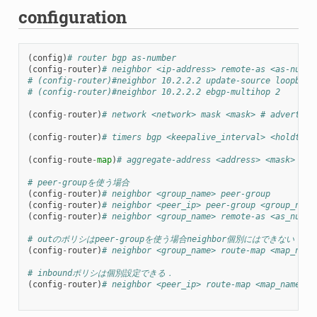
configuration
(
config
)
# router bgp as-number
(
config
-
router
)
# neighbor <ip-address> remote-as <as-numbe
# (config-router)#neighbor 10.2.2.2 update-source loopback
# (config-router)#neighbor 10.2.2.2 ebgp-multihop 2
(
config
-
router
)
# network <network> mask <mask> # advertise
(
config
-
router
)
# timers bgp <keepalive_interval> <holdtime
(
config
-
route
-
map
)
# aggregate-address <address> <mask> [as
# peer-groupを使う場合
(
config
-
router
)
# neighbor <group_name> peer-group
(
config
-
router
)
# neighbor <peer_ip> peer-group <group_name
(
config
-
router
)
# neighbor <group_name> remote-as <as_num>
# outのポリシはpeer-groupを使う場合neighbor個別にはできない
(
config
-
router
)
# neighbor <group_name> route-map <map_name
# inboundポリシは個別設定できる．
(
config
-
router
)
# neighbor <peer_ip> route-map <map_name> i