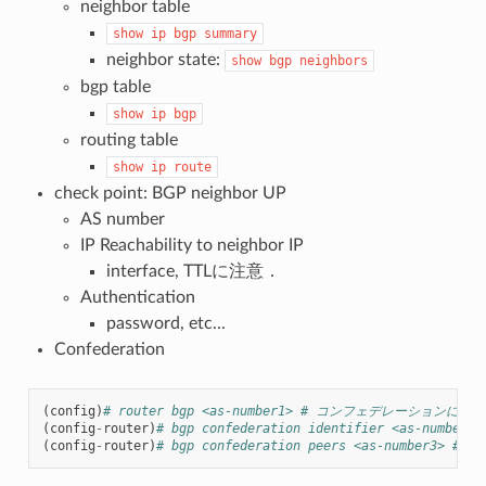
neighbor table
show
ip
bgp
summary
neighbor state:
show
bgp
neighbors
bgp table
show
ip
bgp
routing table
show
ip
route
check point: BGP neighbor UP
AS number
IP Reachability to neighbor IP
interface, TTLに注意．
Authentication
password, etc...
Confederation
(
config
)
# router bgp <as-number1> # コンフェデレーション
(
config
-
router
)
# bgp confederation identifier <as-numbe
(
config
-
router
)
# bgp confederation peers <as-numbe