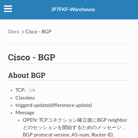
JP7FKF-Warehouse
Docs
»
Cisco - BGP
Cisco - BGP
About BGP
TCP:
179
Classless
triggerd update(differenece update)
Message
OPEN: TCPコネクション確立後にBGP neighbor
とのセッションを開始するためのメッセージ．
BGP protocol version, AS-num, Router-ID,