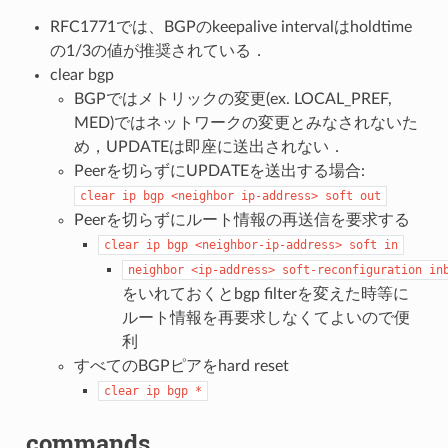
RFC1771では、BGPのkeepalive intervalはholdtime
の1/3の値が推奨されている．
clear bgp
BGPではメトリックの変更(ex. LOCAL_PREF,
MED)ではネットワークの変更とみなされないた
め，UPDATEは即座に送出されない．
Peerを切らずにUPDATEを送出する場合:
clear
ip
bgp
<neighbor
ip-address>
soft
out
Peerを切らずにルート情報の再送信を要求する
clear
ip
bgp
<neighbor-ip-address>
soft
in
neighbor
<ip-address>
soft-reconfiguration
in
をいれておくとbgp filterを変えた時等に
ルート情報を再要求しなくてよいので便
利
すべてのBGPピアをhard reset
clear
ip
bgp
*
commands